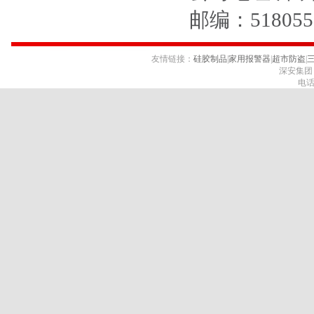
邮编：518055
友情链接：
硅胶制品
|
家用报警器
|
超市防盗
|
深安集团 
电话：