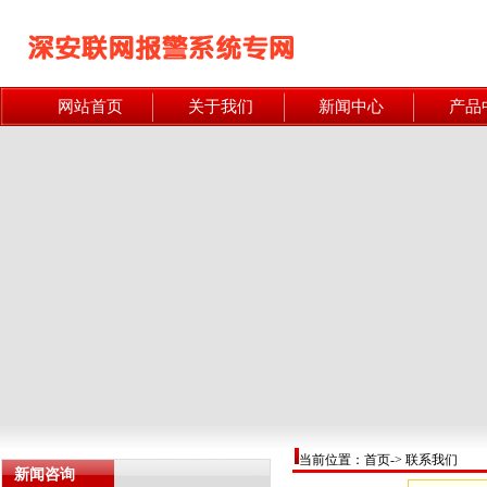
网站首页
关于我们
新闻中心
产品
当前位置：
首页
->
联系我们
新闻咨询